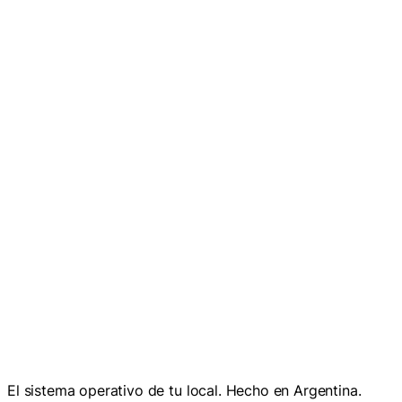
Empezá ahora
Empezá ahora
Hablar con el equipo
El sistema operativo de tu local. Hecho en Argentina.